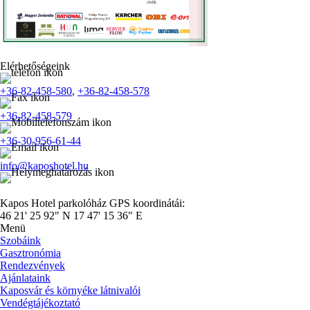
Elérhetőségeink
+36-82-458-580
,
+36-82-458-578
+36-82-458-579
+36-30-956-61-44
info@kaposhotel.hu
Kapos Hotel parkolóház GPS koordinátái:
46 21' 25 92" N 17 47' 15 36" E
Menü
Szobáink
Gasztronómia
Rendezvények
Ajánlataink
Kaposvár és környéke látnivalói
Vendégtájékoztató