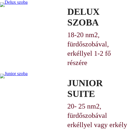
DELUX
SZOBA
18-20 nm
2
,
fürdőszobával,
erkéllyel
1-2 fő
részére
JUNIOR
SUITE
20- 25 nm
2
,
fürdőszobával
erkéllyel vagy erkély