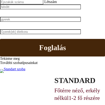
Létszám
Foglalás
Tekintse meg
További szobatípusainkat
STANDARD
Főtérre néző, erkély
nélkül
1-2 fő részére