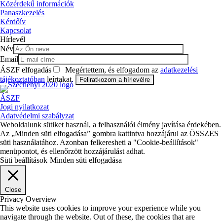
Közérdekű információk
Panaszkezelés
Kérdőív
Kapcsolat
Hírlevél
Név
Email
ÁSZF elfogadás
Megértettem, és elfogadom az
adatkezelési
tájékoztatóban
leírtakat.
ÁSZF
Jogi nyilatkozat
Adatvédelmi szabályzat
Weboldalunk sütiket használ, a felhasználói élmény javítása érdekében.
Az „Minden süti elfogadása” gombra kattintva hozzájárul az ÖSSZES
süti használatához. Azonban felkeresheti a "Cookie-beállítások"
menüpontot, és ellenőrzött hozzájárulást adhat.
Süti beállítások
Minden süti elfogadása
Close
Privacy Overview
This website uses cookies to improve your experience while you
navigate through the website. Out of these, the cookies that are