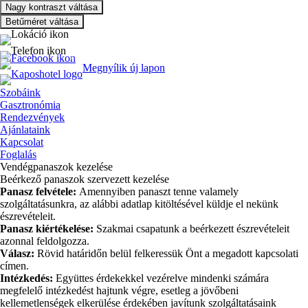
Nagy kontraszt váltása
Betűméret váltása
Ugrás
7400 Kaposvár, Kossuth tér
a
fő
+36-82-458-580
Megnyílik új lapon
HU
|
EN
tartalomra
Szobáink
Gasztronómia
Rendezvények
Ajánlataink
Kapcsolat
Foglalás
Vendégpanaszok kezelése
Beérkező panaszok szervezett kezelése
Panasz felvétele:
Amennyiben panaszt tenne valamely
szolgáltatásunkra, az alábbi adatlap kitöltésével küldje el nekünk
észrevételeit.
Panasz kiértékelése:
Szakmai csapatunk a beérkezett észrevételeit
azonnal feldolgozza.
Válasz:
Rövid határidőn belül felkeressük Önt a megadott kapcsolati
címen.
Intézkedés:
Együttes érdekekkel vezérelve mindenki számára
megfelelő intézkedést hajtunk végre, esetleg a jövőbeni
kellemetlenségek elkerülése érdekében javítunk szolgáltatásaink