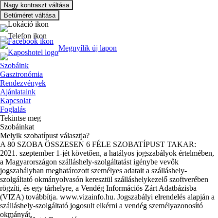
Nagy kontraszt váltása
Betűméret váltása
Ugrás
7400 Kaposvár, Kossuth tér
a
fő
+36-82-458-580
Megnyílik új lapon
HU
|
EN
tartalomra
Szobáink
Gasztronómia
Rendezvények
Ajánlataink
Kapcsolat
Foglalás
Tekintse meg
Szobáinkat
Melyik szobatípust választja?
A 80 SZOBA ÖSSZESEN 6 FÉLE SZOBATÍPUST TAKAR:
2021. szeptember 1-jét követően, a hatályos jogszabályok értelmében,
a Magyarországon szálláshely-szolgáltatást igénybe vevők
jogszabályban meghatározott személyes adatait a szálláshely-
szolgáltató okmányolvasón keresztül szálláshelykezelő szoftverében
rögzíti, és egy tárhelyre, a Vendég Információs Zárt Adatbázisba
(VIZA) továbbítja. www.vizainfo.hu. Jogszabályi elrendelés alapján a
szálláshely-szolgáltató jogosult elkérni a vendég személyazonosító
okmányát.