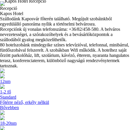
Recepció
Kapos Hotel
Szállodánk Kaposvár főterén található. Megújult szobáinkból
egyedülálló panoráma nyílik a történelmi belvárosra.
Recepciónk új vonalas telefonszáma: +36/82/458-580. A belváros
nevezetességei, a szórakozóhelyek és a bevásárlóközpontok a
szállodából gyalog megközelíthetők.
80 hotelszobánk mindegyike színes televízióval, telefonnal, minibárral,
fürdőszobával felszerelt. A szobákban Wifi működik. A hotelhez saját
őrzött parkolóház, lift, szolárium, kávézó, étterem, nyaranta hangulatos
terasz, konferenciaterem, különböző nagyságú rendezvénytermek
tartoznak.
12nm
1-2 fő
Standard
Főtérre néző, erkély nélkül
Bővebben
18-20nm