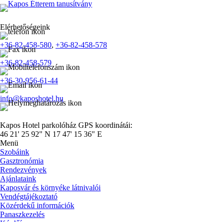
Elérhetőségeink
+36-82-458-580
,
+36-82-458-578
+36-82-458-579
+36-30-956-61-44
info@kaposhotel.hu
Kapos Hotel parkolóház GPS koordinátái:
46 21' 25 92" N 17 47' 15 36" E
Menü
Szobáink
Gasztronómia
Rendezvények
Ajánlataink
Kaposvár és környéke látnivalói
Vendégtájékoztató
Közérdekű információk
Panaszkezelés